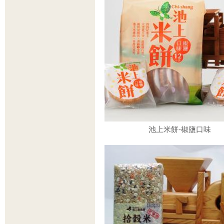
池上米餅-椒鹽口味