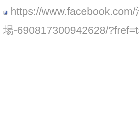
https://www.faceboo
場-690817300942628/?fref=t