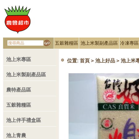
五穀雜糧區
池上米製副產品區
冷凍專區
池上米專區
>
>
位置:
首頁
池上好品
池上米
池上米製副產品區
農特產品區
五穀雜糧區
池上伴手禮盒區
池上青農