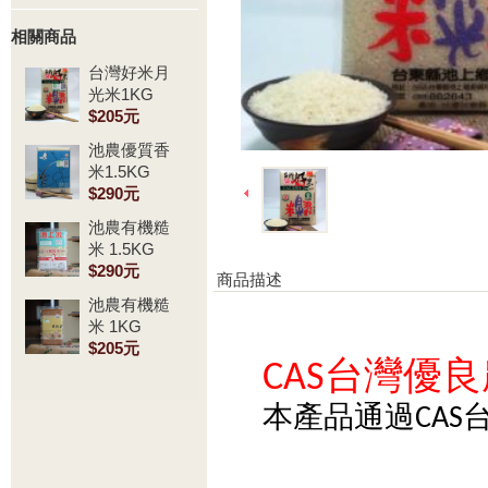
相關商品
台灣好米月
光米1KG
$205元
池農優質香
米1.5KG
$290元
池農有機糙
米 1.5KG
$290元
商品描述
池農有機糙
米 1KG
$205元
CAS台灣優
本產品通過CA