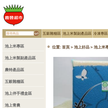
五穀雜糧區
池上米製副產品區
冷凍專區
池上米專區
>
>
位置:
首頁
池上好品
池上米
池上米製副產品區
農特產品區
五穀雜糧區
池上伴手禮盒區
池上青農