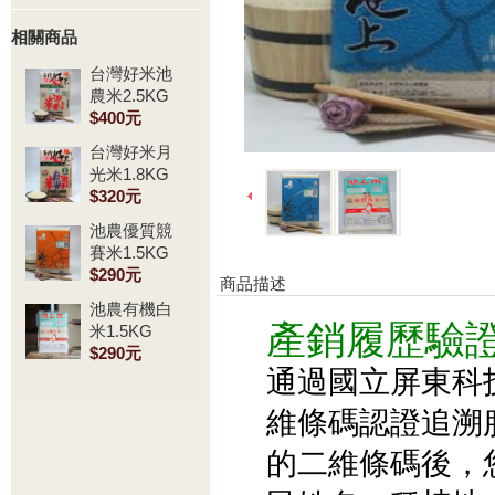
相關商品
台灣好米池
農米2.5KG
$400元
台灣好米月
光米1.8KG
$320元
池農優質競
賽米1.5KG
$290元
商品描述
池農有機白
米1.5KG
產銷履歷驗
$290元
通過國立屏東科
維條碼認證追溯
的二維條碼後，