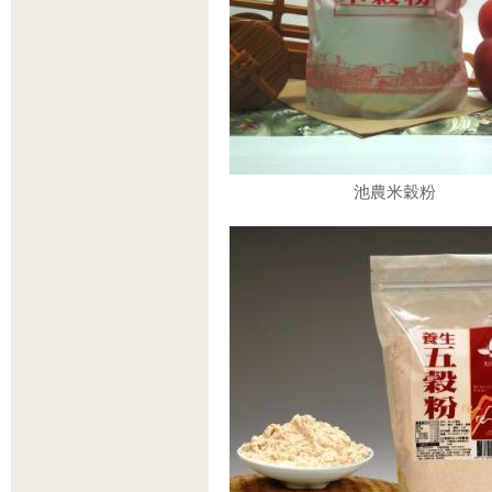
池農米穀粉