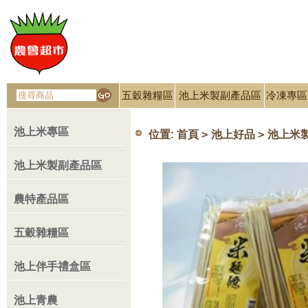
五穀雜糧區
池上米製副產品區
冷凍專區
池上米專區
>
>
位置:
首頁
池上好品
池上米
池上米製副產品區
農特產品區
五穀雜糧區
池上伴手禮盒區
池上青農