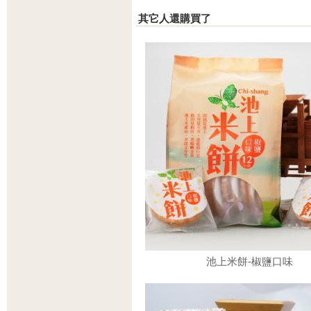
其它人還購買了
池上米餅-椒鹽口味