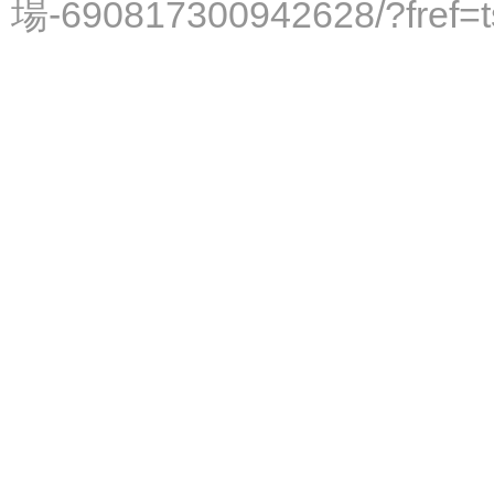
場-690817300942628/?fref=t