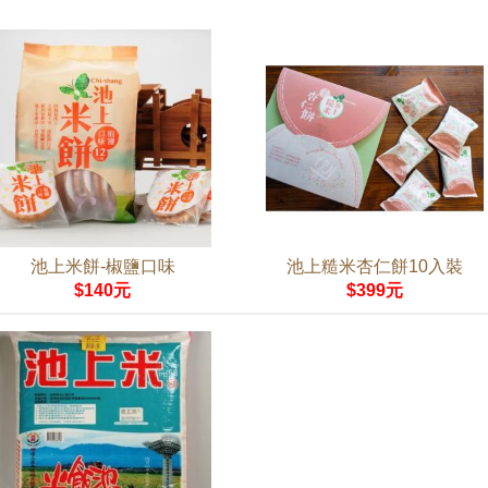
池上米餅-椒鹽口味
池上糙米杏仁餅10入裝
$140元
$399元