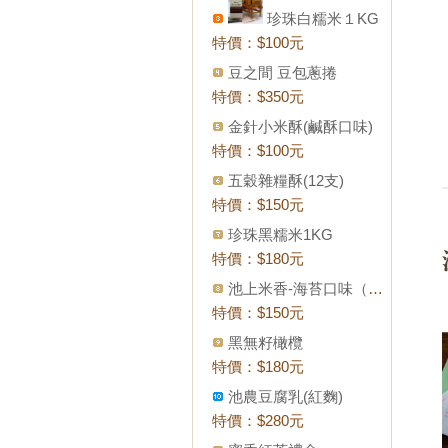
珍珠白糯米１KG
特價：
$100元
豆之間 豆包蔥捲
特價：
$350元
金針小米酥(鹹酥口味)
特價：
$100元
五穀雜糧酥(12支)
特價：
$150元
珍珠黑糯米1KG
特價：
$180元
池上米香-海苔口味（全素）
特價：
$150元
黑無籽橄欖
特價：
$180元
池農豆腐乳(紅麴)
特價：
$280元