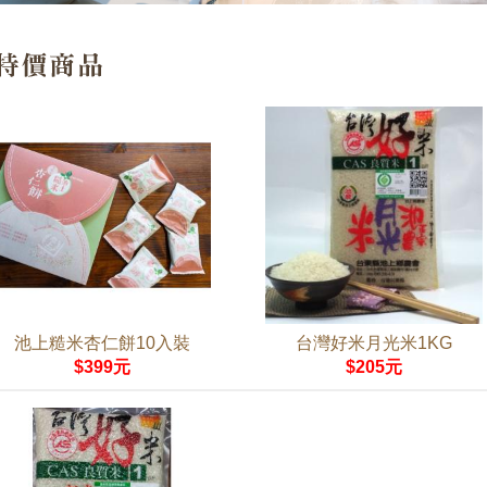
池上糙米杏仁餅10入裝
台灣好米月光米1KG
$399元
$205元