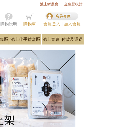
池上鄉農會
金色豐收館
購物說明
購物車
會員登入
|
加入會員
專區
池上伴手禮盒區
池上青農
付款及運送