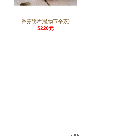
香蒜脆片(植物五辛素)
$220元