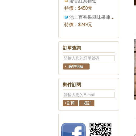
蜜香紅茶禮盒
特價：
$450元
池上百香果風味果凍飲6入
特價：
$249元
訂單查詢
郵件訂閱