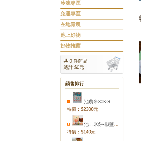
冷凍專區
免運專區
在地青農
池上好物
好物推薦
共 0 件商品
總計 $0元
銷售排行
池農米30KG
特價：
$2300元
池上米餅-椒鹽口味
特價：
$140元