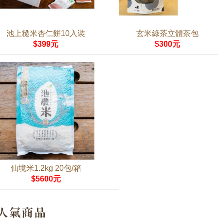
池上糙米杏仁餅10入裝
玄米綠茶立體茶包
$399元
$300元
仙境米1.2kg 20包/箱
$5600元