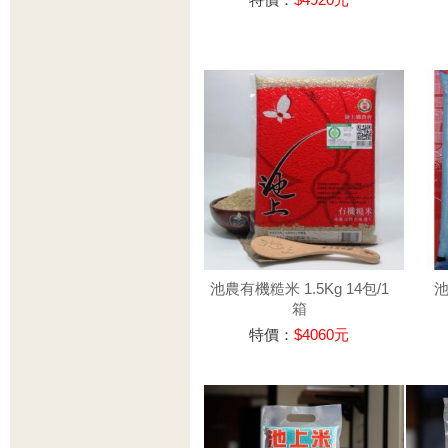
池農有機糙米 1.5Kg 14包/1
池
箱
特價：
$4060元