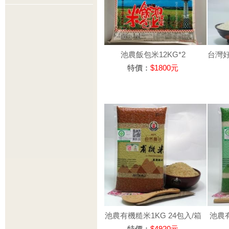
池農飯包米12KG*2
台灣好米
特價：
$1800元
池農有機糙米1KG 24包入/箱
池農有
特價：
$4920元