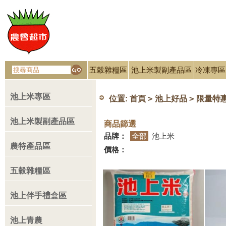
五穀雜糧區
池上米製副產品區
冷凍專區
池上米專區
>
>
位置:
首頁
池上好品
限量特
池上米製副產品區
商品篩選
品牌：
全部
池上米
農特產品區
價格：
五穀雜糧區
池上伴手禮盒區
池上青農