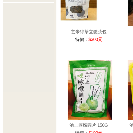
玄米綠茶立體茶包
特價：
$300元
池上檸檬圓片 150G
池
特價：
$190元