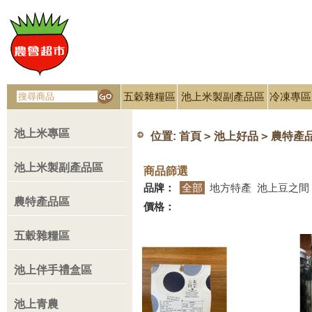
五穀雜糧區
池上米製副產品區
冷凍專區
池上米專區
>
>
位置:
首頁
池上好品
農特產
池上米製副產品區
商品篩選
品牌：
全部
地方特產
池上豆之間
農特產品區
價格：
五穀雜糧區
池上伴手禮盒區
池上青農