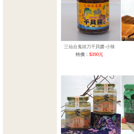
三仙台鬼頭刀干貝醬-小辣
特價：
$390元