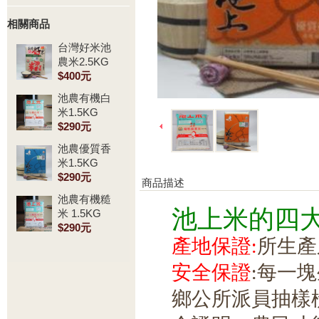
相關商品
台灣好米池
農米2.5KG
$400元
池農有機白
米1.5KG
$290元
池農優質香
米1.5KG
$290元
商品描述
池農有機糙
米 1.5KG
池上米的四
$290元
產地保證:
所生產
安全保證
:每一
鄉公所派員抽樣