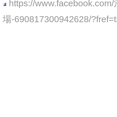
https://www.faceboo
場-690817300942628/?fref=t