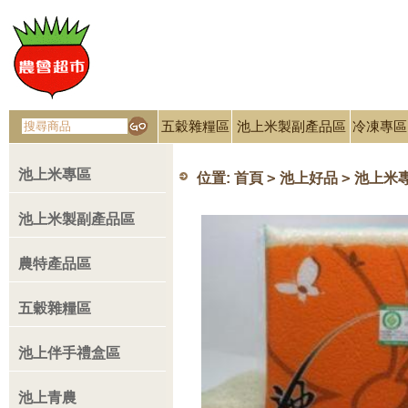
五穀雜糧區
池上米製副產品區
冷凍專區
池上米專區
>
>
位置:
首頁
池上好品
池上米
池上米製副產品區
農特產品區
五穀雜糧區
池上伴手禮盒區
池上青農