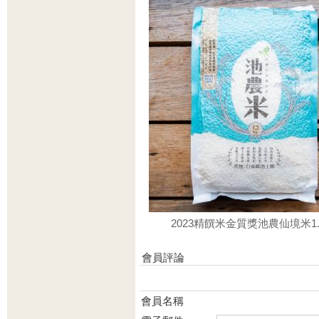
2023精饌米金質獎池農仙境米1.
會員評論
會員名稱