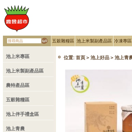
五穀雜糧區
池上米製副產品區
冷凍專區
池上米專區
>
>
位置:
首頁
池上好品
池上青
池上米製副產品區
農特產品區
五穀雜糧區
池上伴手禮盒區
池上青農