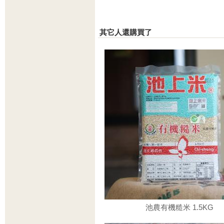
其它人還購買了
池農有機糙米 1.5KG